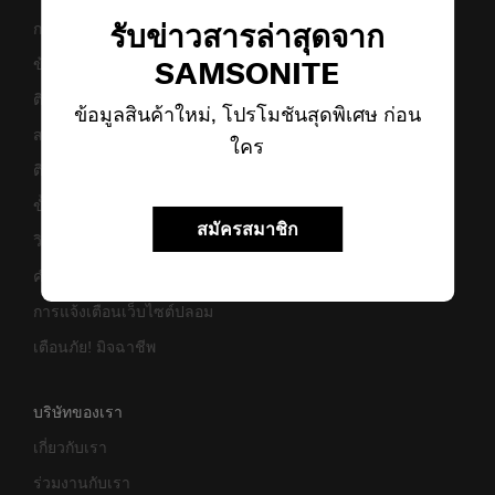
รับข่าวสารล่าสุดจาก
การคืนสินค้าและการคืนเงิน
SAMSONITE
ข้อกำหนดและเงื่อนไขการรับประกัน
ติดต่อเรา
ข้อมูลสินค้าใหม่, โปรโมชันสุดพิเศษ ก่อน
สอบถามข้อมูลทางธุรกิจ
ใคร
ติดตามสถานะสินค้า
ขั้นตอนการผ่อนชำระ
สมัครสมาชิก
วิธีเซ็ตรหัสล็อค
คำแนะนำในการดูแล
การแจ้งเตือนเว็บไซต์ปลอม
เตือนภัย! มิจฉาชีพ
บริษัทของเรา
เกี่ยวกับเรา
ร่วมงานกับเรา