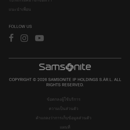
แนะนำเพื่อน
FOLLOW US
COPYRIGHT © 2026 SAMSONITE IP HOLDINGS S.ÀR.L. ALL
RIGHTS RESERVED.
ข้อตกลงผู้ใช้บริการ
ความเป็นส่วนตัว
คำแถลงว่าการเก็บข้อมูลส่วนตัว
แผนที่