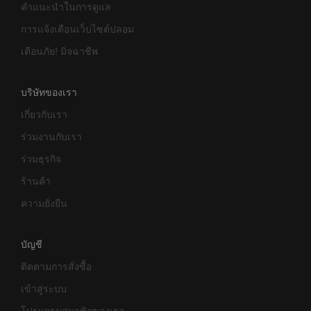
คำแนะนำในการดูแล
การแจ้งเตือนเว็บไซต์ปลอม
เตือนภัย! มิจฉาชีพ
บริษัทของเรา
เกี่ยวกับเรา
ร่วมงานกับเรา
ร่วมธุรกิจ
ร้านค้า
ความยั่งยืน
บัญชี
ติดตามการสั่งซื้อ
เข้าสู่ระบบ
โปรแกรมสมาชิกของเรา