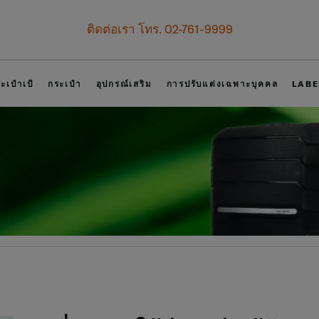
เป็นสมาชิก Samsonite เพื่อรับสิทธิพิเศษที่เหนือกว่า
บทันที คูปองแทนเงินสด
500 บาท
สำหรับคำสั่งซื้อตั้งแต่ 6,900 บาทขึ้
สมัครสมาชิกและรับสิทธิพิเศษเลย!
ะเป๋าเป้
กระเป๋า
อุปกรณ์เสริม
การปรับแต่งเฉพาะบุคคล
LABE