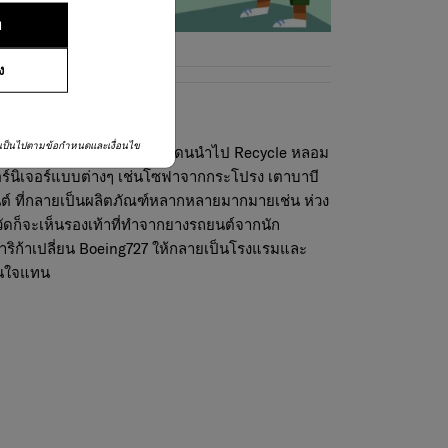
ย
ง
็ได้
เป็นไปตามข้อกำหนดและเงื่อนไข
วามซากเศษเหล็กที่ตัวตัวโดนนำไป Recycle หลอม
อร์นิเจอร์แบบต่างๆ เช่นโซฟาจากกระโปรง เตาบาบี
ยนต์ ที่กลายเป็นผลิตภัณฑ์หลากหลายมากมายเช่น ห่วง
ัดก็จะเห็นรองเท้าที่ทำจากยางรถยนต์จากนัก
าริก้าเปลี่ยน Boeing727 ให้กลายเป็นโรงแรมและ
าสนใจแทน