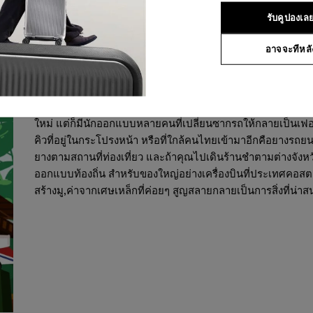
รับคูปองเล
อาจจะทีหลั
รถเก่า ไม่ต้องปลูกผักสาระแหน่ก
ซากรถ จำนวนมากกลายเป็นซากกองไว้ในสุสานยานยนต์ แต่ในค
ใหม่ แต่ก็มีนักออกแบบหลายคนที่เปลี่ยนซากรถให้กลายเป็นเฟ
คิวที่อยู่ในกระโปรงหน้า หรือที่ใกล้คนไทยเข้ามาอีกคือยางรถ
ยางตามสถานที่ท่องเที่ยว และถ้าคุณไปเดินร้านชำตามต่างจังหว
ออกแบบท้องถิ่น สำหรับของใหญ่อย่างเครื่องบินที่ประเทศคอสต
สร้างมู,ค่าจากเศษเหล็กที่ค่อยๆ สูญสลายกลายเป็นการสิ่งที่น่