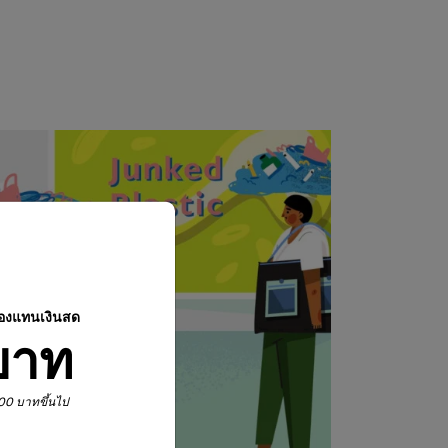
ปองแทนเงินสด
บาท
,900 บาทขึ้นไป