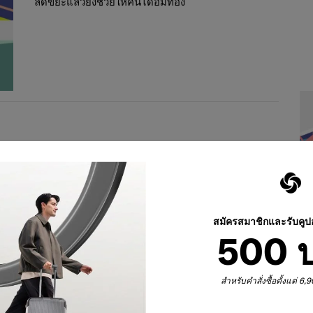
ลดขยะแล้วยังช่วยให้คนได้อิ่มท้อง
แวดล้อมอย่างไรบ้าง ทั้งจากสื่อมากมายที่ทำให้เราเห็นว่าในท้อง
ว่า 5 หมื่นล้านตันลอยอยู่ในมหาสมุทร จากปัญหาขยะพลาสติก
ปราการ ที่เปลี่ยนขวดพลาสติกให้กลายเป็นเส้นใยนาโน เพื่อ
งผ้าบังสุกุลที่ upcycling จากผ้าห่อศพ ซึ่งเรื่องพลาสติกนี้
สมัครสมาชิกและรับคู
 อย่างการพวกขวดน้ำ มีหลอดสแตนเลสของตัวเอง หรือจะจ่ายตลาด
500 
สำหรับคำสั่งซื้อตั้งแต่ 6