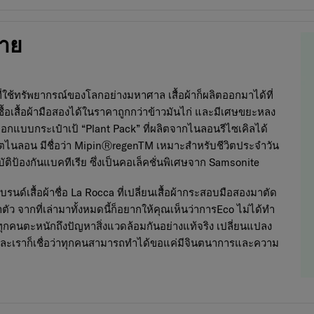
ลาย
ี่ใช้ทรัพยากรณ์ของโลกอย่างมหาศาล เสื้อผ้าก็ผลิตออกมาได้ที่
้อเสื้อผ้ามือสองได้ในราคาถูกกว่าข้าวมันไก่ และมีเศษขยะหลง
ออกแบบกระเป๋าเป้
“Plant Pack”
ที่ผลิตจากไนลอนรีไซเคิลได้
นลอน มีชื่อว่า MipinⓇregenTM เหมาะสำหรับชีวิตประจำวัน
ิป้องกันแบคทีเรีย ซึ่งเป็นคอเล็คชั่นพิเศษจาก Samsonite
แบรนด์เสื้อผ้าชื่อ La Rocca ที่เปลี่ยนเสื้อผ้ากระสอบมือสองมาตัด
าตัว จากที่เล่ามาทั้งหมดนี้ก็อยากให้คุณเห็นว่าการEco ไม่ได้ทำ
่ทุกคนตะหนักถึงปัญหาสิ่งแวดล้อมกันอย่างแท้จริง เปลี่ยนแปลง
g และเราก็เชื่อว่าทุกคนสามารถทำได้ขอแค่มีจินตนาการและความ