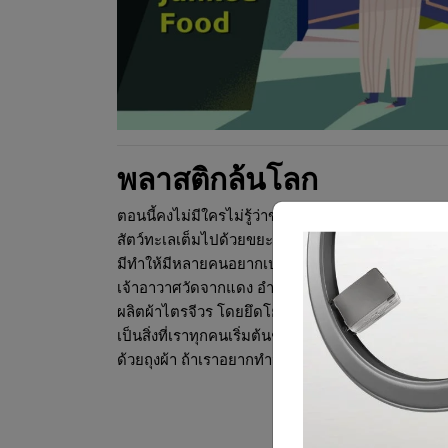
พลาสติกล้นโลก
ตอนนี้คงไม่มีใครไม่รู้ว่าขยะพลาสติกมีผลเสียต่อสิ่ง
สัตว์ทะเลเต็มไปด้วยขยะจนแน่นพุง บนโลกมีแพขยะก
มีทำให้มีหลายคนอยากเปลี่ยนขยะให้เป็นสินค้าเช่น
เจ้าอาวาศวัดจากแดง อำเภอพระประแดง จังหวัดสมุทร
ผลิตผ้าไตรจีวร โดยยึดโยงกับแนวคิดของพุทธศาสนาเรื่อ
เป็นสิ่งที่เราทุกคนเริ่มต้นช่วยโลกได้ด้วยหลายๆ
ด้วยถุงผ้า ถ้าเราอยากทำจริงๆ อะไรก็ไม่ยาก