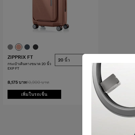
ZIPPRIX FT
20 นิ้ว
กระเป๋าเดินทางขนาด 20 นิ้ว
EXP FT
8,175 บาท
10,900 บาท
เพิ่มในรถเข็น