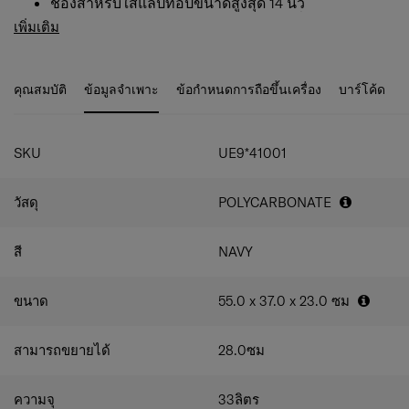
ช่องสำหรับใส่แล็ปท็อปขนาดสูงสุด 14 นิ้ว
เปิดประสบการณ์ใหม่แห่งการเดินทางกับคอลเลกชัน Zipprix
กระเป๋าด้านข้างภายในและสายรัดไขว้เพื่อการจัด
เพิ่มเติม
FT ที่หลากหลายและตอบโจทย์ทุกการใช้งาน ด้วยโครงสร้าง
ระเบียบ
การเปิดแบบฝาด้านบนที่เป็นเอกลักษณ์ Zipprix FT ช่วยให้การ
ล้อคู่พร้อมลูกปืน (ขนาด 50 มม.)
จัดเก็บและหยิบของเป็นเรื่องง่ายและสะดวก แม้ในพื้นที่แคบ
กุญแจล็อก TSA แบบรหัสบนแผงด้านบนเพื่อความ
คุณสมบัติ
ข้อมูลจำเพาะ
ข้อกำหนดการถือขึ้นเครื่อง
บาร์โค้ด
เช่น ห้องพักในโรงแรมหรือภายในรถไฟ ความจุในการจัดเก็บ
สะดวก
ที่กว้างขวางได้รับการเพิ่มประสิทธิภาพด้วยความสามารถใน
ที่จับด้านบนและด้านข้างพร้อมฐานด้านข้าง
การขยายในทุกขนาดกระเป๋า ให้คุณมีพื้นที่เพิ่มเติมตามความ
สติ๊กเกอร์สำหรับใส่ที่อยู่
ต้องการ นอกจากนี้ Zipprix FT ยังมาพร้อมฟีเจอร์จัดระเบียบ
ซิปนิรภัยป้องกันการโจรกรรม
SKU
UE9*41001
และความปลอดภัยที่น่าประทับใจ ซึ่งจะทำให้ทุกการเดินทาง
ความสามารถในการขยายเพิ่ม
ของคุณพิเศษยิ่งขึ้น
วัสดุ
POLYCARBONATE
สี
NAVY
ขนาด
55.0 x 37.0 x 23.0
ซม
สามารถขยายได้
28.0
ซม
ความจุ
33
ลิตร