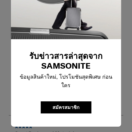
5.0
7 บทวิจารณ์
เขียนรีวิว
เขียนรีวิว
การเพิ่มรีวิวจำเปนต้องใช้อีเมลที่ถูกต้องสำหรับการตรวจสอบ
รับข่าวสารล่าสุดจาก
SAMSONITE
กรองรีวิว
ข้อมูลสินค้าใหม่, โปรโมชันสุดพิเศษ ก่อน
ค้นหาหัวข้อและตรวจสอบภูมิภาคการค้นหา
ใคร
เรียงตาม
ตัวกรอง
คะแนนสูงสุดไปต่ำสุด
1
สมัครสมาชิก
1
–
7 จาก 7
บทวิจารณ์
ถึง
7
จาก
5 จาก 5 ดาว
7