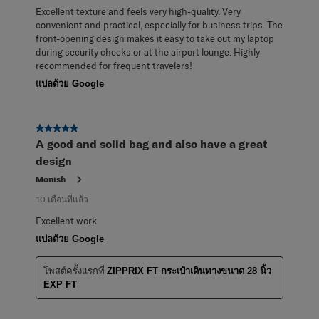
Excellent texture and feels very high-quality. Very
convenient and practical, especially for business trips. The
front-opening design makes it easy to take out my laptop
during security checks or at the airport lounge. Highly
recommended for frequent travelers!
แปลด้วย Google
5 จาก 5 ดาว
A good and solid bag and also have a great
design
Monish
10 เดือนที่แล้ว
Excellent work
แปลด้วย Google
โพสต์ครั้งแรกที่
ZIPPRIX FT กระเป๋าเดินทางขนาด 28 นิ้ว
EXP FT