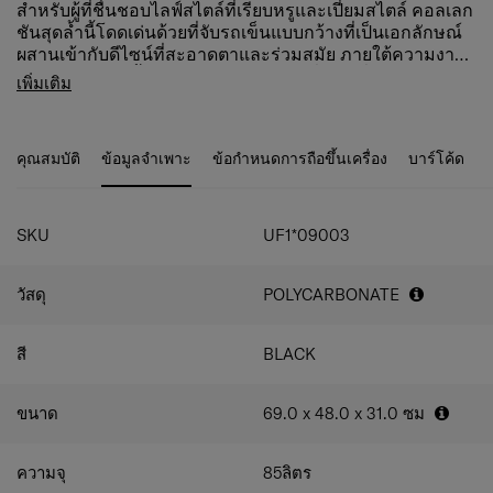
สำหรับผู้ที่ชื่นชอบไลฟ์สไตล์ที่เรียบหรูและเปี่ยมสไตล์ คอลเลก
ชันสุดล้ำนี้โดดเด่นด้วยที่จับรถเข็นแบบกว้างที่เป็นเอกลักษณ์
ผสานเข้ากับดีไซน์ที่สะอาดตาและร่วมสมัย ภายใต้ความงาม
อันมีเอกลักษณ์นี้ยังซ่อนฟีเจอร์อัจฉริยะที่ช่วยเพิ่มฟังก์ชันการ
ตัวป้องกันมุม:
ช่วยปกป้องกระเป๋าเดินทางจากรอยขีด
เพิ่มเติม
ใช้งานสูงสุด เพื่อให้ทุกการเดินทางเป็นประสบการณ์ที่หรูหรา
ข่วนและแรงกระแทก
และราบรื่นตั้งแต่ต้นทางจนถึงจุดหมาย
ตะขอแขวน:
สะดวกสำหรับแขวนกระเป๋าใบเล็กหรือเสื้อ
แจ็กเก็ต ทำให้มือของคุณเป็นอิสระ
คุณสมบัติ
ข้อมูลจำเพาะ
ข้อกำหนดการถือขึ้นเครื่อง
บาร์โค้ด
หูหิ้วด้านบนและด้านข้างพร้อมขาตั้งด้านข้าง:
ช่วยยก
กระเป๋าได้ง่ายขึ้นและเพิ่มความคล่องตัวในพื้นที่แคบ
SKU
UF1*09003
วัสดุ
POLYCARBONATE
สี
BLACK
ขนาด
69.0 x 48.0 x 31.0
ซม
ความจุ
85
ลิตร