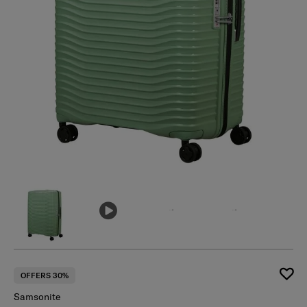
เ
OFFERS 30%
Samsonite