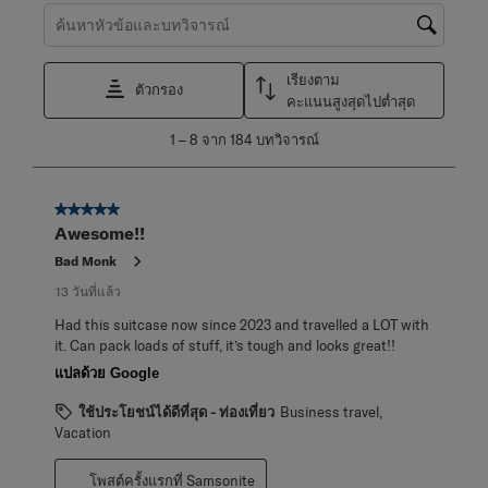
ค้นหาหัวข้อและตรวจสอบภูมิภาคการค้นหา
เรียงตาม
ตัวกรอง
คะแนนสูงสุดไปต่ำสุด
1
1
–
8 จาก 184
บทวิจารณ์
ถึง
8
จาก
5 จาก 5 ดาว
184
Awesome!!
บท
วิจารณ์
Bad Monk
13 วันที่แล้ว
Had this suitcase now since 2023 and travelled a LOT with
it. Can pack loads of stuff, it’s tough and looks great!!
แปลด้วย Google
ใช้ประโยชน์ได้ดีที่สุด - ท่องเที่ยว
Business travel,
Vacation
โพสต์ครั้งแรกที่ Samsonite