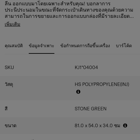
ลีน ออกแบบมาโดยเฉพาะสำหรับคุณ! บอกลาการ
ประนีประนอมในขณะที่จัดกระเป๋าเดินทางของคุณด้วยความ
สามารถในการขยายและการออกแบบกล่องที่มีรายละเอียดสี
เงิน เพลิดเพลินกับการเดินทางที่ไร้กังวลด้วยคุณสมบัติ
คุณสมบัติสินค้า
เพิ่มเติม
มากมาย เช่น ล้อกันสะเทือน ที่จับท่อคู่ และตัวล็อค TSA®* ใน
ล็อค Combi ล็อคด้วย TSA เพื่อให้เดินทางไป
ตัวพร้อมพอร์ต USB Type A & C สำหรับกระเป๋าขนาด 20 นิ้ว
สหรัฐอเมริกาได้อย่างปลอดภัย
การตกแต่งภายในที่โดดเด่นและล้างทำความสะอาดได้ซึ่งทำ
เส้นซิปแบบกลับด้าน
คุณสมบัติ
ข้อมูลจำเพาะ
ข้อกำหนดการถือขึ้นเครื่อง
บาร์โค้ด
จากขวดพลาสติก PET รีไซเคิลนั้นมีความพิเศษเพียงเล็กน้อย
มือจับด้านบน ด้านข้าง
เท่านั้น การตกแต่งภายในที่ใช้งานได้จริงประกอบด้วยตัวแบ่ง
ที่จับคันชักแบบท่อคู่
แบบตายตัวพร้อมกระเป๋าสองช่องและสายรัด
ล้อ 4 ล้อคู่ รบบโช๊คและล้อลดเสียงรบกวน
SKU
KJ1*04004
สามารถขยายขนาดเพื่อเพิ่มความจุได้
แท็กที่อยู่ แท็ก ID แบบบูรณาการบริเวณใต้คันชัก
เป็นมิตรกับสิ่งแวดล้อม
วัสดุ
HS POLYPROPYLENE(INJ)
ช่องล่างพร้อมสายรัด
ช่องด้านบนมีแผ่นแบ่ง
แผ่นแบ่งช่องด้านบน มีกระเป๋า
สายรัดกระเป๋าในช่องด้านล่าง
สี
STONE GREEN
ขนาด
81.0 x 54.0 x 34.0
ซม