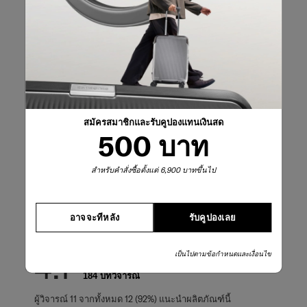
รีวิวผลิตภัณฑ์
บทวิจารณ์
คะแนนคร่าวๆ
เลือกแถวด้านล่างเพื่อกรองบทวิจารณ์
สมัครสมาชิกและรับคูปองแทนเงินสด
5 ดาว
ดาว
125
500 บาท
บทวิจารณ์125 บทท
4 ดาว
ดาว
13
บทวิจารณ์13 บทที
3 ดาว
ดาว
10
สำหรับคำสั่งซื้อตั้งแต่ 6,900 บาทขึ้นไป
บทวิจารณ์10 บทที
2 ดาว
ดาว
11
บทวิจารณ์11 บทที
1 ดาว
ดาว
25
บทวิจารณ์25 บทที
อาจจะทีหลัง
รับคูปองเลย
คะแนนรวม
4.1
เป็นไปตามข้อกำหนดและเงื่อนไข
184 บทวิจารณ์
ผู้วิจารณ์ 11 จากทั้งหมด 12 (92%) แนะนำผลิตภัณฑ์นี้