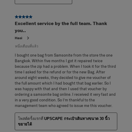
5 จาก 5 ดาว
Excellent service by the full team. Thank
you..
Hasi
หนึ่งเดือนที่แล้ว
I bought one bag from Samsonite from the store the one
Bangkok. Within five months I got it repaired twice
because the zip had a problem. When I took it for the third
time I asked for the refund or for the new Bag. After
around eight weeks, they decided to give me voucher of
the full amount which I had bought that bag earlier. So I
was happy with that and then I used that voucher by
ordering a samsonite bag online. I received it very fast and
in a very good condition. So I’m thankful to the
management team who agreed to issue me this voucher.
โพสต์ครั้งแรกที่
UPSCAPE กระเป๋าเดินทางขนาด 30 นิ้ว
ขยายได้