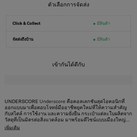
ตัวเลือกการจัดส่ง
มีสินค้า
Click & Collect
จัดส่งถึงบ้าน
มีสินค้า
เข้ากันได้ดีกับ
UNDERSCORE
Underscore คือคอลเลกชันสุดไอคอนิกที่
ออกแบบมาเพื่อตอบโจทย์มืออาชีพยุคใหม่ที่ให้ความสำคัญ
กับสไตล์ การใช้งาน และความยั่งยืน กระเป๋าแต่ละใบผลิตจาก
วัสดุที่เป็นมิตรต่อสิ่งแวดล้อม มาพร้อมดีไซน์แบบเมืองใหญ่ที่
เรียบหรูและความแข็งแกร่งที่ใช้งานได้จริง โดดเด่นด้วยดีเทล
เคส AirPods Pro ที่เหมาะกับ AirPodsวิธีใช้:เป็นเสน่ห์ – ใช้
เพิ่มเติม
หัวเข็มขัดที่ได้แรงบันดาลใจจากเข็มขัดนิรภัยบนเครื่องบิน สื่อ
แหวนเพื่อเกี่ยวเข้ากับ webbingเป็นคลิป – ใช้ตัวล็อคหัว