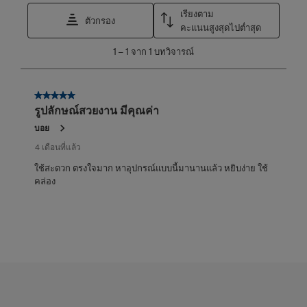
เรียงตาม
ตัวกรอง
คะแนนสูงสุดไปต่ำสุด
1
1
–
1 จาก 1
บทวิจารณ์
ถึง
1
จาก
5 จาก 5 ดาว
1
รูปลักษณ์สวยงาน มีคุณค่า
บท
วิจารณ์
บอย
4 เดือนที่แล้ว
ใช้สะดวก ตรงใจมาก หาอุปกรณ์แบบนี้มานานแล้ว หยิบง่าย ใช้
คล่อง