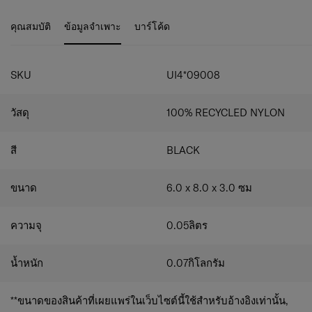
ถึงจิตวิญญาณแห่งการเดินทางและการผจญภัย เสริมความ
เข็มขัดเพื่อยึดเข้ากับหัวเข็มขัดที่เข้าชุดกันของ Underscore
โดดเด่นด้วยเส้นสายสี Signature Blue ใหม่ของ Samsonite ที่
อย่างแน่นหนา
คุณสมบัติ
ข้อมูลจำเพาะ
บาร์โค้ด
แสดงออกถึงความมั่นใจและแรงบันดาลใจในการก้าวไปข้าง
หน้าในทุกวัน
SKU
UI4*09008
วัสดุ
100% RECYCLED NYLON
สี
BLACK
ขนาด
6.0 x 8.0 x 3.0
ซม
ความจุ
0.05
ลิตร
น้ำหนัก
0.07
กิโลกรัม
**ขนาดของสินค้าที่เผยแพร่ในเว็บไซต์นี้ใช้สำหรับอ้างอิงเท่านั้น,