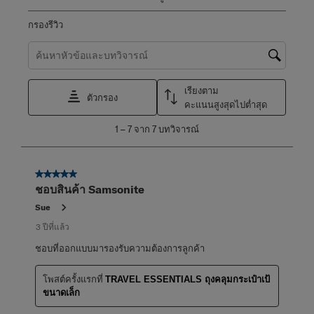
กรองรีวิว
ค้นหาหัวข้อและตรวจสอบภูมิภาคการค้นหา
เรียงตาม
ตัวกรอง
คะแนนสูงสุดไปต่ำสุด
1
1
–
7 จาก 7
บทวิจารณ์
ถึง
7
จาก
5 จาก 5 ดาว
7
ชอบสินค้า Samsonite
บท
วิจารณ์
Sue
3 ปีที่แล้ว
ชอบที่ออกแบบมารองรับความต้องการลูกค้า
โพสต์ครั้งแรกที่
TRAVEL ESSENTIALS ถุงคลุมกระเป๋าเป้
ขนาดเล็ก