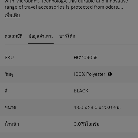
with Microban® technology, this durable and innovative
range of travel accessories is protected from odors,
stains, and wear and tear caused by microbes.
Protect your backpack against dirt and scratches with
เพิ่มเติม
this foldable, snug-fit cover. Treated with antimicrobial
technology to prevent the growth of bacteria and mold, it
is water-repellent and folds into a built-in zipper pouch.
คุณสมบัติ
ข้อมูลจำเพาะ
บาร์โค้ด
Available in two sizes.
Microban® antimicrobial technology is not designed to
protect the users of these products or others from
SKU
HC1*09059
disease-causing microorganisms. Normal cleaning and
hygiene practices should be maintained.
วัสดุ
100% Polyester
Microban® is a registered trademark of Microban
Products Company.
สี
BLACK
ขนาด
43.0 x 28.0 x 20.0
ซม.
น้ำหนัก
0.07
กิโลกรัม