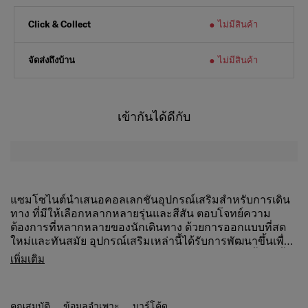
ไม่มีสินค้า
Click & Collect
จัดส่งถึงบ้าน
ไม่มีสินค้า
เข้ากันได้ดีกับ
แซมโซไนต์นำเสนอคอลเลกชันอุปกรณ์เสริมสำหรับการเดิน
ทาง ที่มีให้เลือกหลากหลายรุ่นและสีสัน ตอบโจทย์ความ
ต้องการที่หลากหลายของนักเดินทาง ด้วยการออกแบบที่สด
ใหม่และทันสมัย อุปกรณ์เสริมเหล่านี้ได้รับการพัฒนาขึ้นเพื่อ
ตอบสนองความต้องการของนักเดินทางยุคใหม่ที่คาดหวังทั้ง
สามารถใช้ได้กับกระเป๋าเดินทางขนาด 29-31 นิ้ว
เพิ่มเติม
ในด้านสไตล์ ฟังก์ชันการใช้งาน และความน่าเชื่อถือ ทุกรุ่น
พื้นผิวยับยั้งแบคทีเรีย
ผ่านการทดสอบความทนทานอย่างเข้มงวดจากแซมโซไนต์
ทำความสะอาดง่าย
มอบความมั่นใจให้กับนักเดินทางว่าอุปกรณ์เสริมที่เลือกใช้มี
สายรัดยึดได้
คุณสมบัติ
ข้อมูลจำเพาะ
บาร์โค้ด