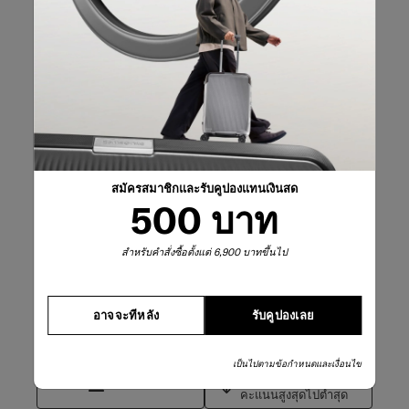
บทวิจารณ์0 บทที่
2 ดาว
ดาว
1
บทวิจารณ์1 บทที่
1 ดาว
ดาว
0
บทวิจารณ์0 บทที่
คะแนนรวม
4.0
3 บทวิจารณ์
เขียนรีวิว
สมัครสมาชิกและรับคูปองแทนเงินสด
500 บาท
เขียนรีวิว
สำหรับคำสั่งซื้อตั้งแต่ 6,900 บาทขึ้นไป
การเพิ่มรีวิวจำเปนต้องใช้อีเมลที่ถูกต้องสำหรับการตรวจสอบ
กรองรีวิว
อาจจะทีหลัง
รับคูปองเลย
ค้นหาหัวข้อและตรวจสอบภูมิภาคการค้นหา
เป็นไปตามข้อกำหนดและเงื่อนไข
เรียงตาม
ตัวกรอง
คะแนนสูงสุดไปต่ำสุด