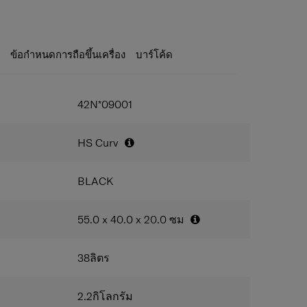
มของกระเป๋าที่ออกแบบมาเพื่อทนต่อแรงกระแทกได้ดี
กั้นเป็นผ้าพรีเมี่ยมที่ให้สัมผัสที่นุ่ม และ สายรัด
propylene เทคโนโลยีการผลิตแบบพิเศษ เฉพาะ
ับความสูงได้เพื่อการจัดเก็บของได้มีประสิทธิภาพมาก
ศา เพื่อความคล่องตัวในการใช้งาน
ะ
ข้อกำหนดการถือขึ้นเครื่อง
บาร์โค้ด
ัดสัมภาระที่สามารถปรับระดับความสูงต่ำได้ตาม
้านบนกระเป๋า เพื่อง่ายต่อการยกกระเป๋า
42N*09001
 TSA Lock
องกันการเคลื่อนที่สัมภาระ
HS Curv
งพร้อมสายรัดสัมภาระ
แผ่นกั้น
BLACK
55.0 x 40.0 x 20.0
ซม
38
ลิตร
2.2
กิโลกรัม