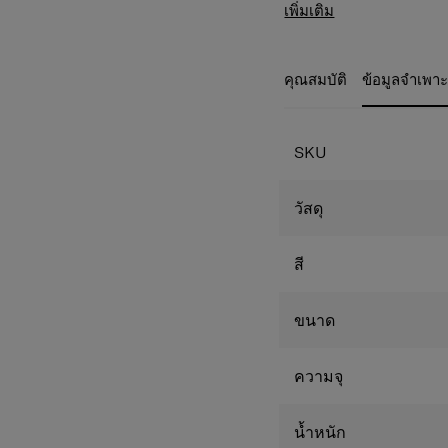
กระเป๋าแบบแนวตั้งและมุ
คุณสมบัติสินค้า
เพิ่มเติม
พร้อมทั้งผ้าบุด้านในและแผง
วัสดุ Woven Poly
สัมภาระที่สามารถปรับระด
Samsonite
ยิ่งขึ้น.
ล้อคู่ หมุน 360 อง
คุณสมบัติ
ข้อมูลจำเพา
Cross Ribbon สายร
ต้องการ
ที่จับด้านข้างและด
SKU
ระบบความปลอดภัย
คันชักจักแบบคู่
แผงกั้นซิป 2 ฝั่ง ป้
วัสดุ
ช่องใส่ของด้านล่า
ช่องใส่ของด้านบนมี
สี
ขนาด
ความจุ
น้ำหนัก