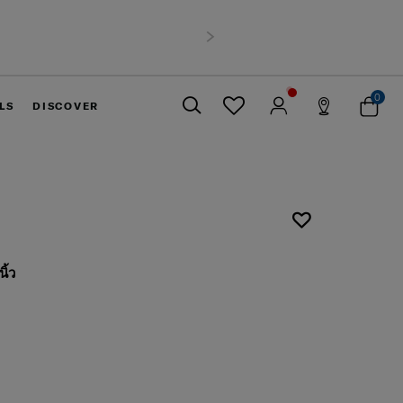
00 บาทขึ้นไป
ถัดไป
0
LS
DISCOVER
ปิด
ิ้ว