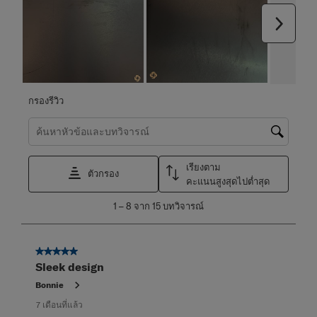
ถัดไป
กรองรีวิว
ค้นหาหัวข้อและตรวจสอบภูมิภาคการค้นหา
เรียงตาม
ตัวกรอง
คะแนนสูงสุดไปต่ำสุด
1
1
–
8 จาก 15
บทวิจารณ์
ถึง
8
จาก
5 จาก 5 ดาว
15
Sleek design
บท
วิจารณ์
Bonnie
7 เดือนที่แล้ว