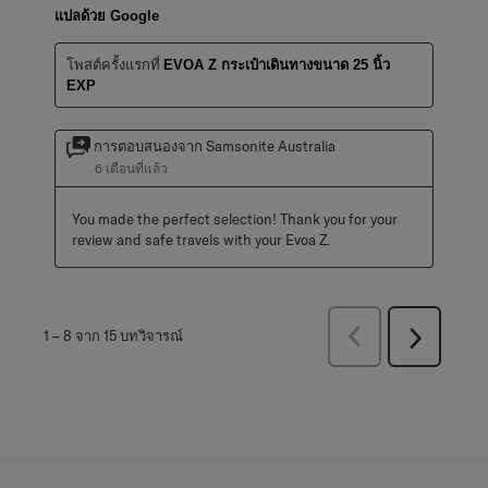
แปลด้วย Google
โพสต์ครั้งแรกที่
EVOA Z กระเป๋าเดินทางขนาด 25 นิ้ว
EXP
การตอบสนองจาก Samsonite Australia
6 เดือนที่แล้ว
You made the perfect selection! Thank you for your 
review and safe travels with your Evoa Z.
ก่อน
1
–
8 จาก 15
บทวิจารณ์
ถัด
หน้า
ไป
บท
บท
วิจารณ์
วิจารณ์