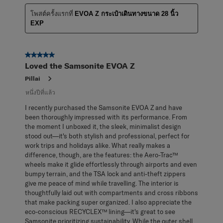
โพสต์ครั้งแรกที่
EVOA Z กระเป๋าเดินทางขนาด 28 นิ้ว
EXP
5 จาก 5 ดาว
Loved the Samsonite EVOA Z
Pillai
หนึ่งปีที่แล้ว
I recently purchased the Samsonite EVOA Z and have
been thoroughly impressed with its performance. From
the moment I unboxed it, the sleek, minimalist design
stood out—it's both stylish and professional, perfect for
work trips and holidays alike. What really makes a
difference, though, are the features: the Aero-Trac™
wheels make it glide effortlessly through airports and even
bumpy terrain, and the TSA lock and anti-theft zippers
give me peace of mind while travelling. The interior is
thoughtfully laid out with compartments and cross ribbons
that make packing super organized. I also appreciate the
eco-conscious RECYCLEX™ lining—it's great to see
Samsonite prioritizing sustainability. While the outer shell