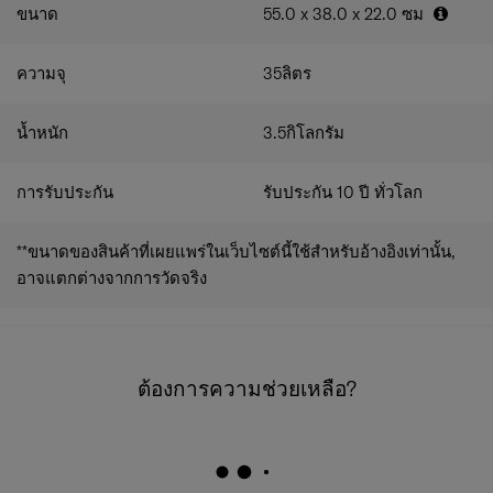
ด้านสีสัน ผิวสัมผัสที่เยี่ยมยอดและประณีต บนวัสดุโพลี
ขนาด
55.0 x 38.0 x 22.0
ซม
คาร์บอเนต ดีไซน์และสีที่ใช้สามารถปรับใช้ได้กับเทรนด์
สีที่จะมาในอนาคตได้
ความจุ
35
ลิตร
ส่วนประกอบเมทัลลิคของกระเป๋าเข้ากับวัสดุตัวกระเป๋า
ได้อย่างเป็นธรรมชาติ การเลือกสีและผสมผสานสีต่างๆ
ผ่านกระบวนการคิดค้นพัฒนามาอย่างแม่นยำถูกต้อง
น้ำหนัก
3.5
กิโลกรัม
สีดำ ตกแต่งด้วยสีเทาเมทัลลิค, สีทองงาช้าง ตกแต่งด้วย
สีแชมเปญเมทัลลิค, สีฟ้า ตกแต่งด้วยสีเงินเมทัลลิค
โลโก้แซมโซไนท์ผิวสัมผัสโครม
การรับประกัน
รับประกัน 10 ปี ทั่วโลก
ขอเกี่ยวแขวนสัมภาระ (รับน้ำหนักได้สูงสุดถึง 3
กิโลกรัม)
**ขนาดของสินค้าที่เผยแพร่ในเว็บไซต์นี้ใช้สำหรับอ้างอิงเท่านั้น,
ระบบล็อคแบบ TSA
ซิปกันขโมยและหัวซิปแม่เหล็ก รวมถึงผ้าซิปและฟันซิป
อาจแตกต่างจากการวัดจริง
ทำจากวัสดุรีไซเคิล
คุณสมบัติภายใน
บุภายในด้วยวัสดุโพลีเอสเตอร์รีไซเคิล ผลิตขึ้นจาก
เทคโนโลยี Recyclex™ Material และเทคโนโลยีต้าน
ต้องการความช่วยเหลือ?
จุลินทรีย์ Microban พร้อมด้วยโลโก้แซมโซไนท์ปั๊มนูน
ทั้งสองฝั่งมีช่องกั้นที่มาพร้อมกระเป๋า และช่องแบ่งอีก
หนึ่งช่องซึ่งสามารถถอดออกได้ ที่มีกระเป๋าตาข่าย ช่อง
ใส่ของเปียก และตะขอแขวน
สายรัดสัมภาระแบบไขว้