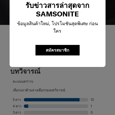
รับข่าวสารล่าสุดจาก
SAMSONITE
ข้อมูลสินค้าใหม่, โปรโมชันสุดพิเศษ ก่อน
ใคร
สมัครสมาชิก
รีวิวผลิตภัณฑ์
บทวิจารณ์
คะแนนคร่าวๆ
เลือกแถวด้านล่างเพื่อกรองบทวิจารณ์
5 ดาว
ดาว
13
บทวิจารณ์13 บทที
4 ดาว
ดาว
1
บทวิจารณ์1 บทที่
3 ดาว
ดาว
0