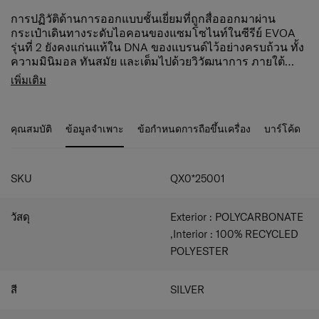
การปฏิวัติด้านการออกแบบชั้นเยี่ยมที่ถูกสื่อออกมาผ่าน
กระเป๋าเดินทางระดับไอคอนของแซมโซไนท์ในซีรีย์ EVOA
รุ่นที่ 2 ยังคงแก่นแท้ใน DNA ของแบรนด์ไว้อย่างครบถ้วน ทั้ง
ความมินิมอล ทันสมัย และเต็มไปด้วยวิวัฒนาการ ภายใต้
ปรัชญาการออกแบบของแซมโซไนท์ เราขอแนะนำผิวสัมผัส
จุดเด่นของผลิตภัณฑ์
เพิ่มเติม
แบบใหม่และโลโก้อลูมิเนียมอันโดดเด่น กลมกลืนเข้ากันกับ
ดีไซน์หรูหราทันสมัยเพื่อนักเดินทางสายธุรกิจ พร้อม
กันกระแทกมุมกระเป๋าและตัวกระเป๋าด้านนอกอย่างไร้ที่ติ บ่ง
ด้วยพื้นผิวสัมผัสสุดหรู องค์ประกอบต่างๆ ของกระเป๋า
บอกถึงความพิเศษสุดและกระบวนการการผลิตที่ซับซ้อน ซึ่ง
และรายละเอียดสีที่ดึงดูดสายตา
คุณสมบัติ
ข้อมูลจำเพาะ
ข้อกำหนดการถือขึ้นเครื่อง
บาร์โค้ด
ทำให้กระเป๋าเดินทางรุ่นนี้โดดเด่นแตกต่างจากกระเป๋าเดิน
แถบโลโก้อลูมิเนียม กลมกลืนกับกันกระแทกมุมกระเป๋า
ทางอื่นในท้องตลาด นวัตกรรมที่ปฏิวัติวงการอีกสิ่งหนึ่งคือ
นวัตกรรมล้อกันสะเทือน Aero-Trac™ (ล้อยาง TPE / 50
ระบบล้อกันสะเทือน Aero Trac™ ที่มีคุณสมบัติกันลดการสั่น
มม.)
สะเทือนและเสียงดังได้ด้วยกลไกใหม่ที่ช่วยให้คุณรู้สึกถึง
คันชักแบบคู่
SKU
QX0*25001
ความแตกต่างได้อย่างชัดเจนขณะลากกระเป๋า นอกจากนี้ยังมี
​ขยายพื้นที่จัดเก็บได้สำหรับกระเป๋าไซซ์กลางและใหญ่
ขอเกี่ยวสัมภาระซึ่งเอื้อให้สามารถใช้งานพื้นที่ภายนอก
​ระบบล็อคแบบ TSA ด้วยรหัสล็อค 3 หลัก พร้อมซิปกัน
วัสดุ
Exterior : POLYCARBONATE
กระเป๋าได้อย่างมีประสิทธิภาพ ล็อค TSA แบบ 3 หลัก ซิปกัน
ขโมยและหัวซิปแม่เหล็ก
ขโมยพร้อมหัวซิปแม่เหล็กเพิ่มความปลอดภัย พื้นที่จัดเก็บ
​ช่องจัดเก็บภายใน พร้อมแผ่นกั้นและช่องใส่ของเปียก บุ
,Interior : 100% RECYCLED
ขยายได้สำหรับกระเป๋าไซซ์กลางและใหญ่ วัสดุบุด้านใน
ด้วยวัสดุที่ทำจากโพลีเอสเตอร์รีไซเคิล ด้วยเทคโนโลยี
POLYESTER
กระเป๋าและซิปที่ผลิตด้วยเทคโนโลยี RECYCLEX™ Material
RECYCLEXT™ และเทคโนโลยีต้านจุลินทรีย์ Microban
ของแซมโซไนท์ วัสดุโพลีเอสเตอร์รีไซเคิล 100% การ
คุณสมบัติ
ออกแบบที่กลมกลืน นวัตกรรมการผลิต รวมถึงรายละเอียดอัน
สี
SILVER
กระเป๋าเดินทางรุ่น EVOA Z คือวิวัฒนาการด้านสุนทรี
สร้างสรรค์ต่างๆ เหล่านี้ ทำให้ EVOA Z ทำหน้าที่ได้อย่าง
ยะ ซึ่งเป็นการรวมตัวกันของดีไซน์และการพัฒนาใน
สมบูรณ์แบบ