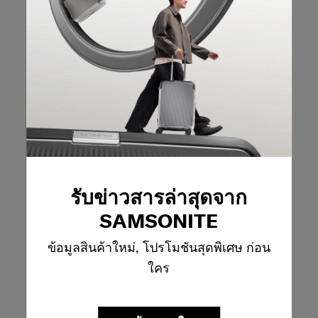
ข้อดี
Good Capacity, Easy To Carry
โพสต์ครั้งแรกที่
ECODIVER LAPTOP BACKPACK L
การตอบสนองจาก Samsonite Australia
15 วันที่แล้ว
The Samsonite Team
Hello, happy to hear you are loving your Ecodiver 
backpack it is an amazing an durable backpack!

รับข่าวสารล่าสุดจาก
Kind regards,

Samsonite Australia
SAMSONITE
ข้อมูลสินค้าใหม่, โปรโมชันสุดพิเศษ ก่อน
5 จาก 5 ดาว
ใคร
Great small backpack
Ash
หนึ่งเดือนที่แล้ว