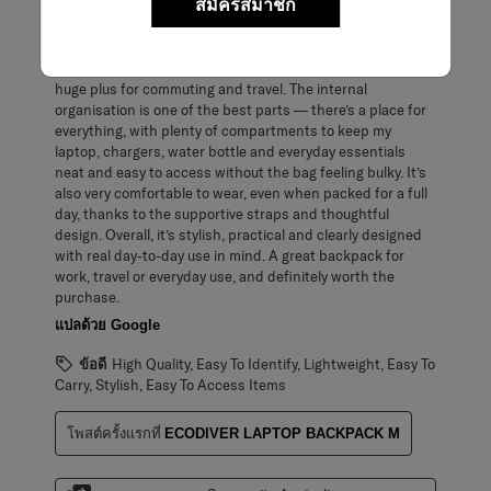
สมัครสมาชิก
Love this backpack. The colour looks even better in person
and it has a really premium feel. It’s lightweight but still
feels sturdy and well made, and the waterproof finish is a
huge plus for commuting and travel. The internal
organisation is one of the best parts — there’s a place for
everything, with plenty of compartments to keep my
laptop, chargers, water bottle and everyday essentials
neat and easy to access without the bag feeling bulky. It’s
also very comfortable to wear, even when packed for a full
day, thanks to the supportive straps and thoughtful
design. Overall, it’s stylish, practical and clearly designed
with real day-to-day use in mind. A great backpack for
work, travel or everyday use, and definitely worth the
purchase.
แปลด้วย Google
ข้อดี
High Quality, Easy To Identify, Lightweight, Easy To
Carry, Stylish, Easy To Access Items
โพสต์ครั้งแรกที่
ECODIVER LAPTOP BACKPACK M