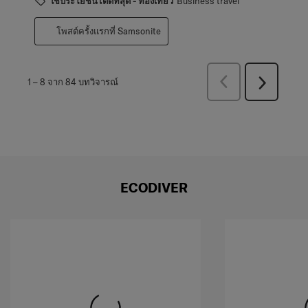
ใช้ประโยชน์ได้ดีที่สุด - ท่องเที่ยว
Business travel
โพสต์ครั้งแรกที่ Samsonite
ก่อน
1
–
8 จาก 84
บทวิจารณ์
ถัด
หน้า
ไป
บท
บท
วิจารณ์
วิจารณ์
ECODIVER