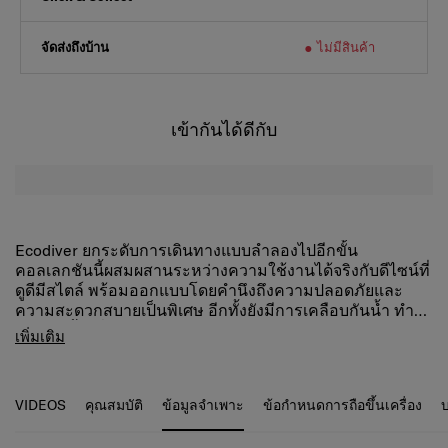
จัดส่งถึงบ้าน
ไม่มีสินค้า
เข้ากันได้ดีกับ
Ecodiver ยกระดับการเดินทางแบบลำลองไปอีกขั้น
คอลเลกชันนี้ผสมผสานระหว่างความใช้งานได้จริงกับดีไซน์ที่
ดูดีมีสไตล์ พร้อมออกแบบโดยคำนึงถึงความปลอดภัยและ
ความสะดวกสบายเป็นพิเศษ อีกทั้งยังมีการเคลือบกันน้ำ ทำให้
เหมาะอย่างยิ่งสำหรับการผจญภัยกลางแจ้งหรือการเดิน
หูหิ้วด้านบนและห่วงแขวน
เพิ่มเติม
ทางในเมือง ไม่ว่าจะฝนตกหรือแดดออก
แถบสะท้อนแสงบนสายสะพาย
นอกจากนี้
แผ่นรองหลังออกแบบตามหลักสรีรศาสตร์ พร้อมช่อง
Ecodiver ยังผลิตจากวัสดุรีไซเคิล
ซึ่งสอดคล้อง
อย่างสมบูรณ์กับแนวทาง “Responsible Journey” ของ
ระบายอากาศตรงกลาง
VIDEOS
คุณสมบัติ
ข้อมูลจำเพาะ
ข้อกำหนดการถือขึ้นเครื่อง
บ
Samsonite
ช่องเสียบกระเป๋าเข้ากับคันชักกระเป๋าเดินทาง (SMART
SLEEVE)