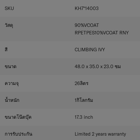
สายสะพายหลังออกแบบตามหลักสรีรศาสตร์ พร้อมสาย
รัดหน้าอก
SKU
KH7*14003
ช่องใส่ขวดน้ำที่ด้านข้าง
ช่องซิปหลายช่อง พร้อมช่องจัดระเบียบของใช้
วัสดุ
90%VCOAT
สำนักงานภายในอย่างครบครัน และช่องแยกสำหรับใส่
แล็ปท็อป
RPETPES10%VCOAT RNY
ช่องแล็ปท็อป: รองรับหน้าจอแล็ปท็อปขนาด 15.6 นิ้ว
สายปรับตึงด้านบนของเป้
สี
CLIMBING IVY
สายคาดเอวสามารถเก็บซ่อนได้ พร้อมกระเป๋าเล็กในตัว
กระเป๋าลับด้านหลัง (SAFETY BACK POCKET)
โลโก้สะท้อนแสง
ขนาด
48.0 x 35.0 x 23.0
ซม
ความจุ
26
ลิตร
น้ำหนัก
1
กิโลกรัม
ขนาดโน๊ตบุ๊ค
17.3
inch
การรับประกัน
Limited 2 years warranty