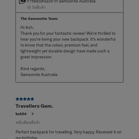
การตอบสนองจาก Samsonite Australia
15 วันที่แล้ว
The Samsonite Team
Hi Ash,

Thank you for your fantastic review! We're thrilled to 
hear you're loving your new backpack. It's wonderful 
to know that the colour, premium feel, and 
lightweight yet durable design have made such a 
great impression.

Kind regards,

Samsonite Australia
5 จาก 5 ดาว
Travellers Gem.
bob54
หนึ่งเดือนที่แล้ว
Perfect backpack for travelling. Very happy. Received it on
my birthday.