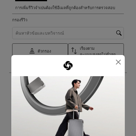
การเพิ่มรีวิวจำเปนต้องใช้อีเมลที่ถูกต้องสำหรับการตรวจสอบ
กรองรีวิว
ค้นหาหัวข้อและตรวจสอบภูมิภาคการค้นหา
เรียงตาม
ตัวกรอง
คะแนนสูงสุดไปต่ำสุด
×
1
1
–
8 จาก 12
บทวิจารณ์
ถึง
8
จาก
5 จาก 5 ดาว
12
My favorite luggage ever
บท
วิจารณ์
Mirna
5 วันที่แล้ว
My favorite luggage ever. Versitile, compact, expands on
demand, water resistant. It's fantastic. It doesn't lock, I
don't mind.
แปลด้วย Google