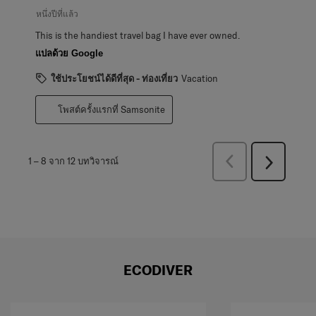
หนึ่งปีที่แล้ว
This is the handiest travel bag I have ever owned.
แปลด้วย Google
ใช้ประโยชน์ได้ดีที่สุด - ท่องเที่ยว
Vacation
โพสต์ครั้งแรกที่ Samsonite
ก่อน
1
–
8 จาก 12
บทวิจารณ์
ถัด
หน้า
ไป
บท
บท
วิจารณ์
วิจารณ์
ECODIVER