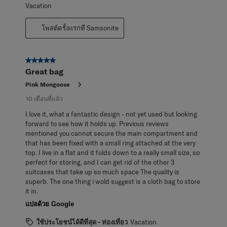
Vacation
โพสต์ครั้งแรกที่ Samsonite
5 จาก 5 ดาว
Great bag
Pink Mongoose
10 เดือนที่แล้ว
I love it, what a fantastic design - not yet used but looking
forward to see how it holds up. Previous reviews
mentioned you cannot secure the main compartment and
that has been fixed with a small ring attached at the very
top. I live in a flat and it folds down to a really small size, so
perfect for storing, and I can get rid of the other 3
suitcases that take up so much space The quality is
superb. The one thing i wold suggest is a cloth bag to store
it in.
แปลด้วย Google
ใช้ประโยชน์ได้ดีที่สุด - ท่องเที่ยว
Vacation