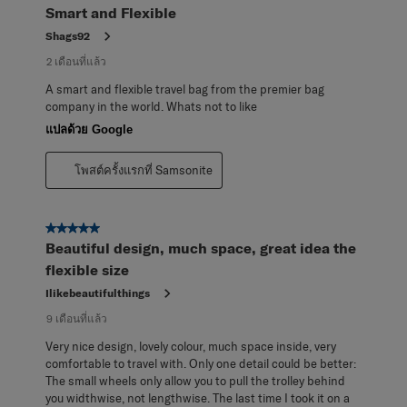
Smart and Flexible
Shags92
2 เดือนที่แล้ว
A smart and flexible travel bag from the premier bag
company in the world. Whats not to like
แปลด้วย Google
โพสต์ครั้งแรกที่ Samsonite
5 จาก 5 ดาว
Beautiful design, much space, great idea the
flexible size
Ilikebeautifulthings
9 เดือนที่แล้ว
Very nice design, lovely colour, much space inside, very
comfortable to travel with. Only one detail could be better:
The small wheels only allow you to pull the trolley behind
you widthwise, not lengthwise. The last time I took it on a