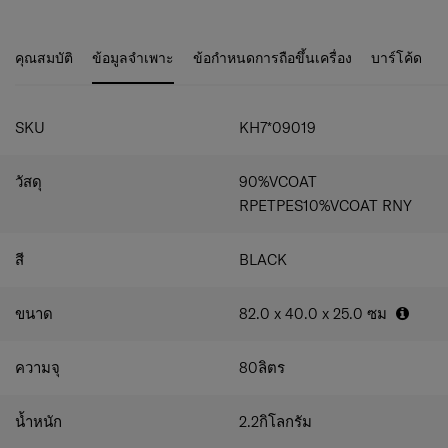
ว่าจะฝนตกหรือแดดออก นอกจากนี้ Ecodiver ยังผลิตจากวัสดุ
(Recyclex™) ทั้งภายนอกและภายใน
รีไซเคิลและสอดคล้องกับ "Responsible Journey" ของ
ช่องหลักขนาดใหญ่พร้อมซิปกันน้ำแบบสองทาง
Samsonite อย่างสมบูรณ์
สามารถล็อกได้
คุณสมบัติ
ข้อมูลจำเพาะ
ข้อกำหนดการถือขึ้นเครื่อง
บาร์โค้ด
ระบบปิดด้านบนแบบโรลท็อป พร้อมซิปกันน้ำและตัว
ล็อกด้านข้าง
ปรับขนาดได้ 3 ระดับ: 36 ลิตร (สูง 36 ซม.), 51 ลิตร (สูง
55 ซม.), และ 80 ลิตร (สูง 82 ซม.)
SKU
KH7*09019
พับเก็บได้ด้วยกลไกพับด้านล่างและสายรัดภายใน
ช่องตาข่ายยืดหยุ่นด้านในทั้งสองฝั่ง
วัสดุ
90%VCOAT
ช่องด้านหน้าพร้อมซิปกันน้ำและแถบสะท้อนแสง
ห่วงสำหรับติดตั้งอุปกรณ์เสริมด้านข้าง
RPETPES10%VCOAT RNY
ป้ายชื่อแบบดึงออกได้
มือจับแบบบุนุ่มด้านบน และด้ามจับแบบยืดได้สองระดับ
สี
BLACK
(สูงสุด 65 ซม.)
ล้อเลื่อนแบบพับได้ 2 ล้อ พร้อมมุมเสริมความแข็งแรง
และฐานตั้ง
ขนาด
82.0 x 40.0 x 25.0
ซม
ใช้เป็นสัมภาระขึ้นเครื่องได้ในขนาดเล็กสุด
ความจุ
80
ลิตร
น้ำหนัก
2.2
กิโลกรัม