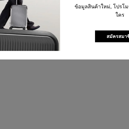
ข้อมูลสินค้าใหม่, โปรโม
ใคร
สมัครสมาช