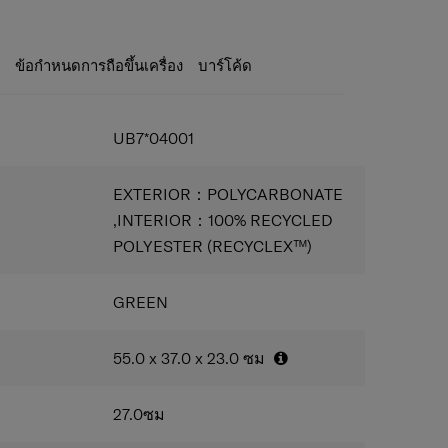
สุด เพื่อให้คุณพร้อมที่จะเผชิญกับทุกสิ่งที่เกิดขึ้น นี่
ลลไหลรื่นไม่มีสะดุดและความคล่องตัวสูงบนพื้นที่
ณสำหรับการสำรวจอย่างมีสไต จากตัวเลือกสี 4 สี ได้แก่
ละสีน้ำเงิน โดยแต่ละสีได้รับแรงบันดาลใจจากความงาม
ock/ระบบล็อค TSA เพื่อให้ทรัพย์สินของคุณปลอดภัย
ะ
ข้อกำหนดการถือขึ้นเครื่อง
บาร์โค้ด
/ซิปคู่ป้องกันการโจรกรรม ซิปแข็งแรงทนทานที่ช่วย
นทางของคุณ
ความจุ เพิ่มความจุได้มากขึ้นทุกครั้งที่คุณต้องการ
UB7*04001
ustable straps/ช่องแบ่งช่องเก็บของด้านใน สามรถ
พายข้างได้
/ร่องสี่ร่องที่ด้านนอกบริเวณด้านหลังใช้เป็นที่ตังกับพื้น
EXTERIOR：POLYCARBONATE
็นโต๊ะรับประทานอาหาร
,INTERIOR：100% RECYCLED
ustable straps/สายรัดสัมภาระแบบปรับระดับได้
POLYESTER (RECYCLEX™)
/คันชักแบบท่อคู่ คันชักแบบท่อคู่ปรับได้ 3 ระดับ
าก PET RECYCLEX ™ ที่เป็นมิตรต่อสิ่งแวดล้อม
GREEN
55.0 x 37.0 x 23.0
ซม
27.0
ซม