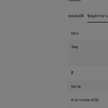
ปลอดภัย และความคล่องตัวสูง
นุ่มนวลในการกลิ้งแ
คือเพื่อนที่ดีที่สุดของคุ
ขรุขระ
สีดำ สีเขียว สีงาช้าง แ
TSA combination l
คุณสมบัติ
ข้อมูลจำเพา
ของทิวทัศน์ธรรมชาติ
ตลอดการเดินทาง
Anti-theft Zipper 
ปกป้องกระเป๋าเดิ
Expander/ขยายเพิ่ม
SKU
Multi-purpose adj
ปรับเป็นกระเป๋าสะ
Stabilising Grooves
วัสดุ
ได้มั่นคงและใช้เป
Multi-purpose adj
Double tube handle
พร้อมที่จับด้านบน
ผ้าซับด้านในผลิตจ
สี
ขนาด
สามารถขยายได้