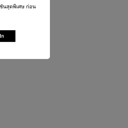
ชันสุดพิเศษ ก่อน
02-761-9999
ิก