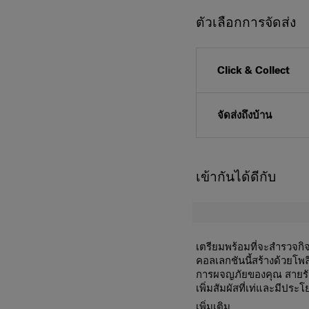
ตัวเลือกการจัดส่ง
Click & Collect
จัดส่งถึงบ้าน
เข้ากันได้ดีกับ
เตรียมพร้อมที่จะสำรวจกิ
คอลเลกชันนี้สร้างด้วยโพล
การผจญภัยของคุณ สายรัด
เพิ่มสัมผัสที่เท่และมีปร
ภายนอกแล้ว TOIIS XP ยั
Ball-bearing doub
เพิ่มเติม