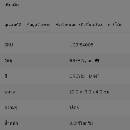
สำหรับการเปลี่ยนจากชีวิตประจำวันไปยังการเดินทางในวัน
ไนลอน 420D แบบล้างเอฟเฟกต์ เพื่อความทนทานและ
เพิ่มเติม
หยุดสุดสัปดาห์ได้อย่างลงตัว
สไตล์
สามารถเปลี่ยนเป็นกระเป๋าใส่ของใช้ส่วนตัวได้ พร้อม
ห่วงภายในและตัวจัดระเบียบหลายช่อง
คุณสมบัติ
ข้อมูลจำเพาะ
ข้อกำหนดการถือขึ้นเครื่อง
บาร์โค้ด
ช่องซิปด้านหน้า 1 ช่อง / ช่องใส่ของด้านหลัง 1 ช่อง
สายสะพายสามารถถอดออกและปรับความยาวได้
พร้อมจุดยึดสำหรับเพิ่มอุปกรณ์เสริม
SKU
UG3*84005
วัสดุ
100% Nylon
สี
GREYISH MINT
ขนาด
20.0 x 13.0 x 4.0
ซม
ความจุ
1
ลิตร
น้ำหนัก
0.21
กิโลกรัม