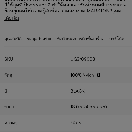
สีให้ลุคที่เป็นธรรมชาติ ทำให้คอลเลกชันทั้งหมดมีบรรยากาศ
ย้อนยุคแต่ให้ความรู้สึกที่มีความสง่างาม MARSTON3 เหมาะ
สำหรับการเปลี่ยนจากชีวิตประจำวันไปยังการเดินทางในวัน
ไนลอน 420D มีความทนทานต่อการขีดข่วน กันน้ำได้
เพิ่มเติม
หยุดสุดสัปดาห์ได้อย่างลงตัว
ระดับหนึ่ง และยังดูดีมีสไตล์จากเทคนิคการฟอกพิเศษ
ที่จับซิปแบบขึ้นรูปนุ่มพิเศษ เพื่อการเปิด-ปิดที่ง่ายขึ้น
ช่องหลักแบบซิป พร้อมช่องซิปด้านในและช่องตาข่าย 2
คุณสมบัติ
ข้อมูลจำเพาะ
ข้อกำหนดการถือขึ้นเครื่อง
บาร์โค้ด
ช่อง
ช่องซิปด้านหน้า 2 ช่อง และช่องด้านหน้าพร้อมฝาปิด
แม่เหล็ก 2 ช่อง
ช่องแขนเสื้อด้านหลัง พร้อมห่วงคล้อง
SKU
UG3*09003
สายสะพายไหล่ปรับได้ พร้อมจุดยึด 2 จุด
วัสดุ
100% Nylon
สี
BLACK
ขนาด
18.0 x 24.5 x 7.5
ซม
ความจุ
4
ลิตร