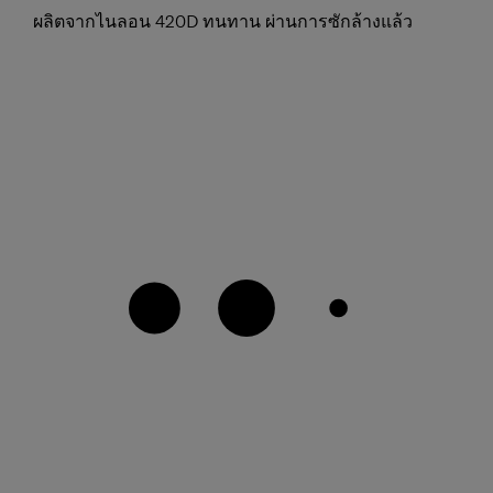
ผลิตจากไนลอน 420D ทนทาน ผ่านการซักล้างแล้ว