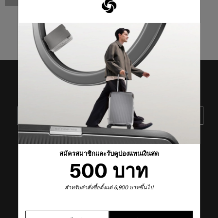
3
จาก
3
ผลิตภัณฑ์
รับข่าวสารล่าสุดจาก SAMSONITE
ส่ง
VISIT OUR OTHER BRANDS
สมัครสมาชิกและรับคูปองแทนเงินสด
500 บาท
สำหรับคำสั่งซื้อตั้งแต่ 6,900 บาทขึ้นไป