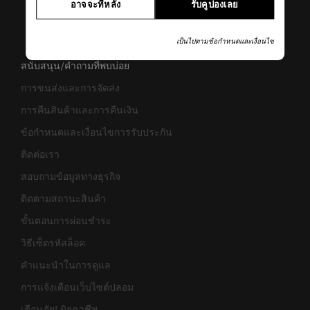
อาจจะทีหลัง
รับคูปองเลย
เป็นไปตามข้อกำหนดและเงื่อนไข
สนับสนุน/คำถามที่พบบ่อย
การขนส่งและการจัดส่ง
การคืนสินค้าและการคืนเงิน
ข้อกำหนดและเงื่อนไขการรับประกัน
ติดต่อเรา
สอบถามข้อมูลทางธุรกิจ
ติดตามสถานะสินค้า
ขั้นตอนการผ่อนชำระ
วิธีเซ็ตรหัสล็อค
คำแนะนำในการดูแล
การแจ้งเตือนเว็บไซต์ปลอม
เตือนภัย! มิจฉาชีพ